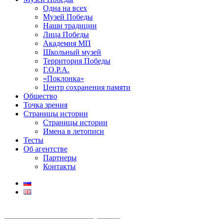
Одна на всех
Музей Победы
Наши традиции
Лица Победы
Академия МП
Школьный музей
Территория Победы
Г.О.Р.А.
«Поклонка»
Центр сохранения памяти
Общество
Точка зрения
Страницы истории
Страницы истории
Имена в летописи
Тесты
Об агентстве
Партнеры
Контакты