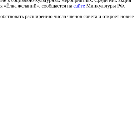
тие в социально-культурных мероприятиях. Среди них акция
я «Ёлка желаний», сообщается на
сайте
Минкультуры РФ.
особствовать расширению числа членов совета и откроет новые