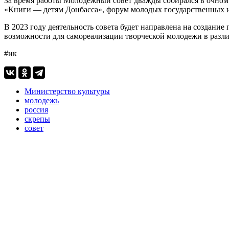
За время работы Молодежный совет дважды собирался в очном 
«Книги — детям Донбасса», форум молодых государственных и
В 2023 году деятельность совета будет направлена на создание
возможности для самореализации творческой молодежи в разл
#ик
Министерство культуры
молодежь
россия
скрепы
совет