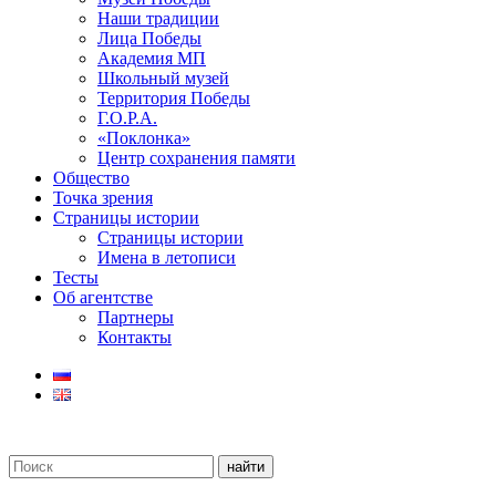
Наши традиции
Лица Победы
Академия МП
Школьный музей
Территория Победы
Г.О.Р.А.
«Поклонка»
Центр сохранения памяти
Общество
Точка зрения
Страницы истории
Страницы истории
Имена в летописи
Тесты
Об агентстве
Партнеры
Контакты