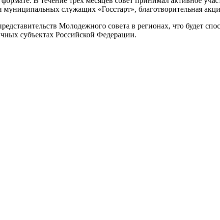
формате. В течение трех месяцев совет принимал активное учас
 муниципальных служащих «Госстарт», благотворительная акци
 представительств Молодежного совета в регионах, что будет сп
ичных субъектах Российской Федерации.