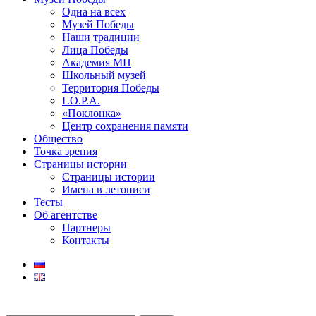
Одна на всех
Музей Победы
Наши традиции
Лица Победы
Академия МП
Школьный музей
Территория Победы
Г.О.Р.А.
«Поклонка»
Центр сохранения памяти
Общество
Точка зрения
Страницы истории
Страницы истории
Имена в летописи
Тесты
Об агентстве
Партнеры
Контакты