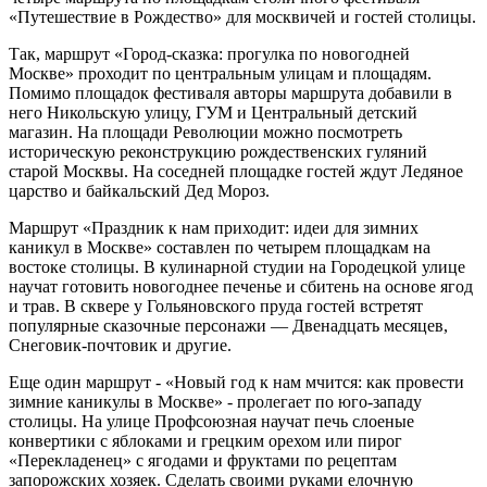
«Путешествие в Рождество» для москвичей и гостей столицы.
Так, маршрут «Город-сказка: прогулка по новогодней
Москве» проходит по центральным улицам и площадям.
Помимо площадок фестиваля авторы маршрута добавили в
него Никольскую улицу, ГУМ и Центральный детский
магазин. На площади Революции можно посмотреть
историческую реконструкцию рождественских гуляний
старой Москвы. На соседней площадке гостей ждут Ледяное
царство и байкальский Дед Мороз.
Маршрут «Праздник к нам приходит: идеи для зимних
каникул в Москве» составлен по четырем площадкам на
востоке столицы. В кулинарной студии на Городецкой улице
научат готовить новогоднее печенье и сбитень на основе ягод
и трав. В сквере у Гольяновского пруда гостей встретят
популярные сказочные персонажи — Двенадцать месяцев,
Снеговик-почтовик и другие.
Еще один маршрут - «Новый год к нам мчится: как провести
зимние каникулы в Москве» - пролегает по юго-западу
столицы. На улице Профсоюзная научат печь слоеные
конвертики с яблоками и грецким орехом или пирог
«Перекладенец» с ягодами и фруктами по рецептам
запорожских хозяек. Сделать своими руками елочную