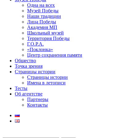
Одна на всех
Музей Победы
Наши традиции
Лица Победы
Академия МП
Школьный музей
Территория Победы
Г.О.Р.А.
«Поклонка»
Центр сохранения памяти
Общество
Точка зрения
Страницы истории
Страницы истории
Имена в летописи
Тесты
Об агентстве
Партнеры
Контакты