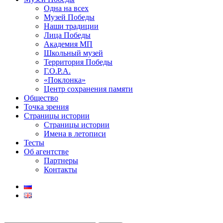
Одна на всех
Музей Победы
Наши традиции
Лица Победы
Академия МП
Школьный музей
Территория Победы
Г.О.Р.А.
«Поклонка»
Центр сохранения памяти
Общество
Точка зрения
Страницы истории
Страницы истории
Имена в летописи
Тесты
Об агентстве
Партнеры
Контакты