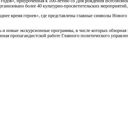
годов», приуроченная к 100-летию со Дня рождения Всесоюзной
организовано более 40 культурно-просветительских мероприятий
нее время героев», где представлены главные символы Нового г
 и новые экскурсионные программы, в числе которых обзорная 
нная пропагандистской работе Главного политического управле