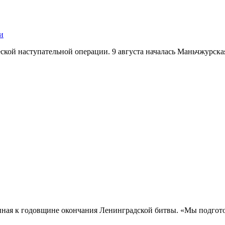
и
кой наступательной операции. 9 августа началась Маньчжурская 
нная к годовщине окончания Ленинградской битвы. «Мы подгото