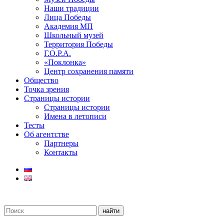
Наши традиции
Лица Победы
Академия МП
Школьный музей
Территория Победы
Г.О.Р.А.
«Поклонка»
Центр сохранения памяти
Общество
Точка зрения
Страницы истории
Страницы истории
Имена в летописи
Тесты
Об агентстве
Партнеры
Контакты