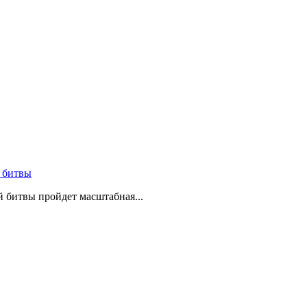
 битвы
й битвы пройдет масштабная...