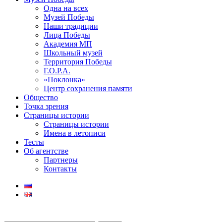
Одна на всех
Музей Победы
Наши традиции
Лица Победы
Академия МП
Школьный музей
Территория Победы
Г.О.Р.А.
«Поклонка»
Центр сохранения памяти
Общество
Точка зрения
Страницы истории
Страницы истории
Имена в летописи
Тесты
Об агентстве
Партнеры
Контакты