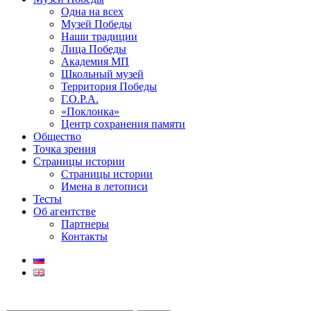
Одна на всех
Музей Победы
Наши традиции
Лица Победы
Академия МП
Школьный музей
Территория Победы
Г.О.Р.А.
«Поклонка»
Центр сохранения памяти
Общество
Точка зрения
Страницы истории
Страницы истории
Имена в летописи
Тесты
Об агентстве
Партнеры
Контакты