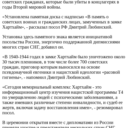
советских гражданах, которые были убиты в концлагерях в
годы Второй мировой войны.
«Установлена памятная доска с надписью «В память о
советских воинах и гражданских лицах, замученных в замке
Хартхайм», - рассказал посол РФ Дмитрий Любинский.
Установка здесь памятного знака является инициативой
посольства России, энергично поддержанной дипмиссиями
многих стран СНГ, добавил он.
«В 1940-1944 годах в замке Хартхайм было уничтожено около
30 тысяч пленников, в том числе более 700 советских
граждан, приговор которым выносился на основе
псевдонаучной евгеники и нацистской идеологии «расовой
гигиены», - напомнил Дмитрий Любинский.
«Сегодня мемориальный комплекс Хартхайм - это
информационный центр изучения нацистской программы Т4
по умерщвлению людей с психическими заболеваниями, а
также имевших различные степени инвалидности, и судеб ее
жертв, включая задачу восстановления имен», - резюмировал
посол.
В церемонии открытия вместе с дипломатами из России
приняли участие и представители нескольких стран СНГ,