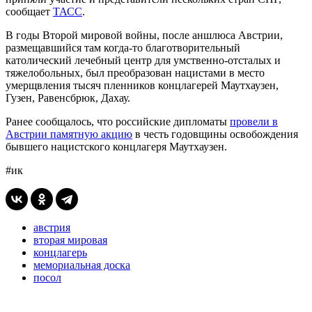
сообщает
ТАСС
.
В годы Второй мировой войны, после аншлюса Австрии,
размещавшийся там когда-то благотворительный
католический лечебный центр для умственно-отсталых и
тяжелобольных, был преобразован нацистами в место
умерщвления тысяч пленников концлагерей Маутхаузен,
Гузен, Равенсбрюк, Дахау.
Ранее сообщалось, что российские дипломаты
провели в
Австрии памятную акцию
в честь годовщины освобождения
бывшего нацистского концлагеря Маутхаузен.
#ик
австрия
вторая мировая
концлагерь
мемориальная доска
посол