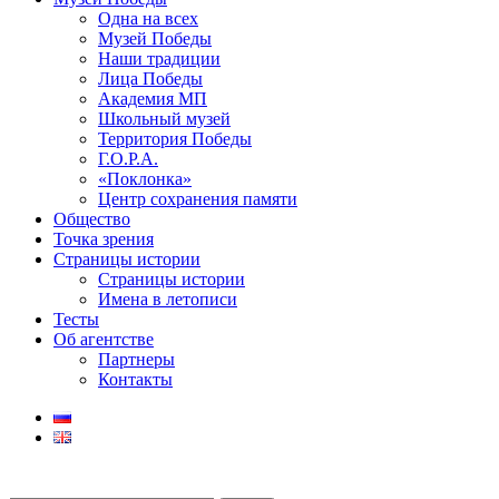
Одна на всех
Музей Победы
Наши традиции
Лица Победы
Академия МП
Школьный музей
Территория Победы
Г.О.Р.А.
«Поклонка»
Центр сохранения памяти
Общество
Точка зрения
Страницы истории
Страницы истории
Имена в летописи
Тесты
Об агентстве
Партнеры
Контакты