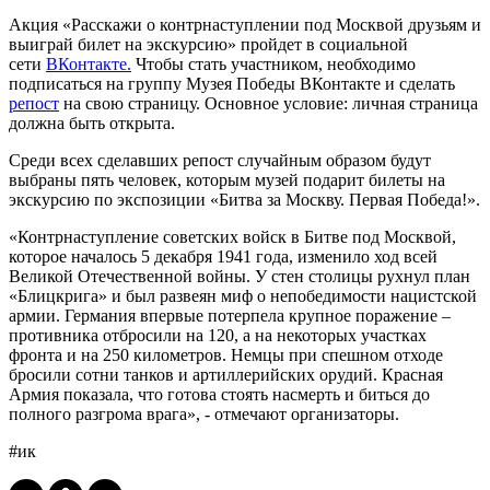
Акция «Расскажи о контрнаступлении под Москвой друзьям и
выиграй билет на экскурсию» пройдет в социальной
сети
ВКонтакте.
Чтобы стать участником, необходимо
подписаться на группу Музея Победы ВКонтакте и сделать
репост
на свою страницу. Основное условие: личная страница
должна быть открыта.
Среди всех сделавших репост случайным образом будут
выбраны пять человек, которым музей подарит билеты на
экскурсию по экспозиции «Битва за Москву. Первая Победа!».
«Контрнаступление советских войск в Битве под Москвой,
которое началось 5 декабря 1941 года, изменило ход всей
Великой Отечественной войны. У стен столицы рухнул план
«Блицкрига» и был развеян миф о непобедимости нацистской
армии. Германия впервые потерпела крупное поражение –
противника отбросили на 120, а на некоторых участках
фронта и на 250 километров. Немцы при спешном отходе
бросили сотни танков и артиллерийских орудий. Красная
Армия показала, что готова стоять насмерть и биться до
полного разгрома врага», - отмечают организаторы.
#ик