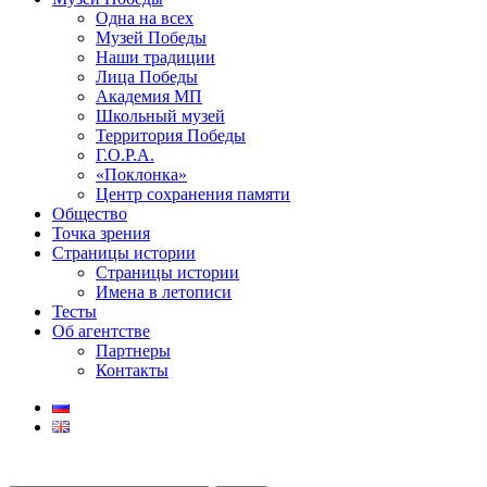
Одна на всех
Музей Победы
Наши традиции
Лица Победы
Академия МП
Школьный музей
Территория Победы
Г.О.Р.А.
«Поклонка»
Центр сохранения памяти
Общество
Точка зрения
Страницы истории
Страницы истории
Имена в летописи
Тесты
Об агентстве
Партнеры
Контакты