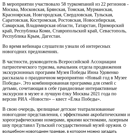
В мероприятии участвовало 58 туркомпаний из 22 регионов -
Москва, Московская, Брянская, Томская, Мурманская,
Красноярская, Новгородская, Свердловская, Тульская,
Саратовская, Костромская, Ростовская, Новосибирская,
Самарская, Владимирская области, Татарстан, Приморский
край, Республика Коми, Ставропольский край, Севастополь,
Республика Крым, Дагестан.
Во время вебинара слушатели узнали об интересных
новогодних предложениях.
В частности, руководитель Всероссийской Ассоциации
патриотического туризма, начальник отдела продвижения
экскурсионных программ Музея Победы Инна Удовенко
рассказала о праздничном мероприятии «Новый год в Музее
Победы». Это комбинированная программа для семей с
детьми, сочетающая в себе грандиозные интерактивные
экскурсии в музее и лучшую ёлку Москвы 2021 года по
версии РИА «Новости» – квест «Ёлка Победы».
В свою очередь, зрелищные детские театрализованные
новогодние представления, с эффектными акробатическими и
хореографическими номерами, яркими костюмами, лазерным
шоу представил Тульский государственный музей оружия.
О
волшебном новогоднем трамвае, в котором можно загадать