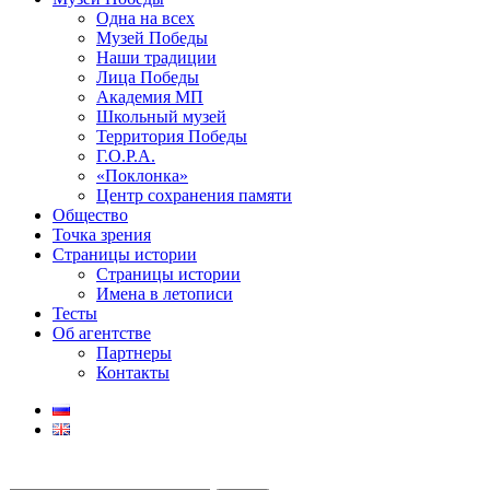
Одна на всех
Музей Победы
Наши традиции
Лица Победы
Академия МП
Школьный музей
Территория Победы
Г.О.Р.А.
«Поклонка»
Центр сохранения памяти
Общество
Точка зрения
Страницы истории
Страницы истории
Имена в летописи
Тесты
Об агентстве
Партнеры
Контакты