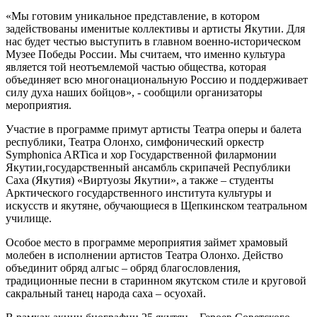
«Мы готовим уникальное представление, в котором
задействованы именитые коллективы и артисты Якутии. Для
нас будет честью выступить в главном военно-историческом
Музее Победы России. Мы считаем, что именно культура
является той неотъемлемой частью общества, которая
объединяет всю многонациональную Россию и поддерживает
силу духа наших бойцов», - сообщили организаторы
мероприятия.
Участие в программе примут артисты Театра оперы и балета
республики, Театра Олонхо, симфонический оркестр
Symphonica ARTica и хор Государственной филармонии
Якутии,государственный ансамбль скрипачей Республики
Саха (Якутия) «Виртуозы Якутии», а также – студенты
Арктического государственного института культуры и
искусств и якутяне, обучающиеся в Щепкинском театральном
училище.
Особое место в программе мероприятия займет храмовый
молебен в исполнении артистов Театра Олонхо. Действо
объединит обряд алгыс – обряд благословления,
традиционные песни в старинном якутском стиле и круговой
сакральный танец народа саха – осуохай.