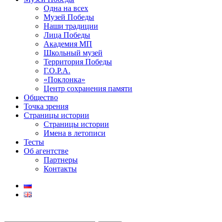
Одна на всех
Музей Победы
Наши традиции
Лица Победы
Академия МП
Школьный музей
Территория Победы
Г.О.Р.А.
«Поклонка»
Центр сохранения памяти
Общество
Точка зрения
Страницы истории
Страницы истории
Имена в летописи
Тесты
Об агентстве
Партнеры
Контакты