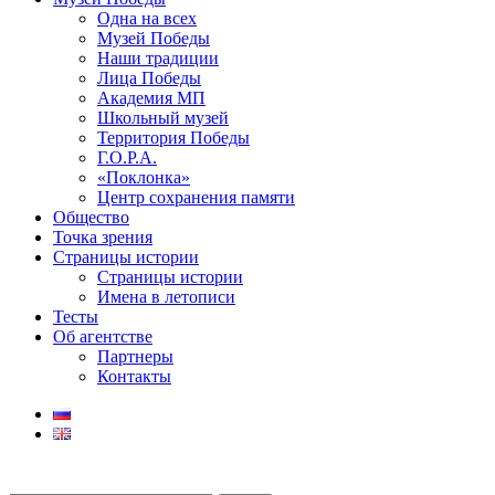
Одна на всех
Музей Победы
Наши традиции
Лица Победы
Академия МП
Школьный музей
Территория Победы
Г.О.Р.А.
«Поклонка»
Центр сохранения памяти
Общество
Точка зрения
Страницы истории
Страницы истории
Имена в летописи
Тесты
Об агентстве
Партнеры
Контакты