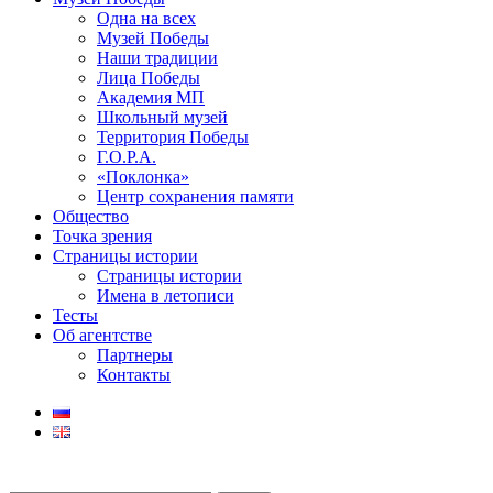
Одна на всех
Музей Победы
Наши традиции
Лица Победы
Академия МП
Школьный музей
Территория Победы
Г.О.Р.А.
«Поклонка»
Центр сохранения памяти
Общество
Точка зрения
Страницы истории
Страницы истории
Имена в летописи
Тесты
Об агентстве
Партнеры
Контакты