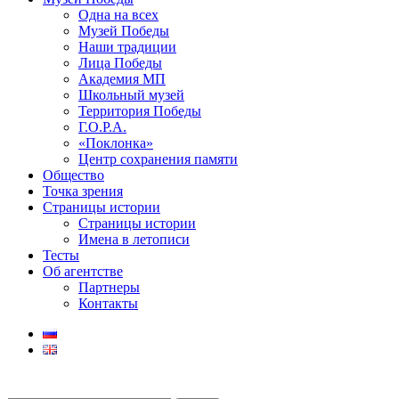
Одна на всех
Музей Победы
Наши традиции
Лица Победы
Академия МП
Школьный музей
Территория Победы
Г.О.Р.А.
«Поклонка»
Центр сохранения памяти
Общество
Точка зрения
Страницы истории
Страницы истории
Имена в летописи
Тесты
Об агентстве
Партнеры
Контакты