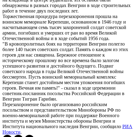
обнаружены в разных городах Венгрии в ходе строительных
работ в течение двух последних лет.
Торжественная процедура перезахоронения прошла на
воинском мемориале Керепеши, основанном в 1946 году и
насчитывающем семь тысяч захоронений солдат советской
армии, погибших и умерших от ран во время Великой
Отечественной войны и в ходе событий 1956 года.
"В кровопролитных боях на территории Венгрии полегло
более 140 тысяч советских солдат. Память о каждом из этих
героев для нас священна. Бережное отношение к
историческому прошлому во все времена было залогом
успешного развития и достойного будущего. Подвиг
советского народа в годы Великой Отечественной войны
бессмертен. Пусть воинский мемориальный комплекс
Керепеши станет достойным местом упокоения погибших
героев. Вечная им память!" - сказал в ходе церемонии
советник-посланник посольства Российской Федерации в
Венгрии Тигран Гарибян.
Перезахоронение было организовано российским
посольством и представительством Минобороны РФ по
военно-мемориальной работе при поддержке Военного
института и музея Министерства обороны Венгрии и
Института национального наследия Венгрии, сообщило
РИА
Новости
.