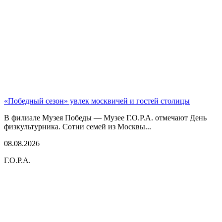
«Победный сезон» увлек москвичей и гостей столицы
В филиале Музея Победы — Музее Г.О.Р.А. отмечают День
физкультурника. Сотни семей из Москвы...
08.08.2026
Г.О.Р.А.