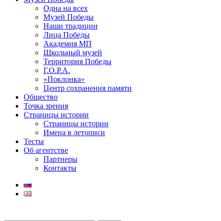
Одна на всех
Музей Победы
Наши традиции
Лица Победы
Академия МП
Школьный музей
Территория Победы
Г.О.Р.А.
«Поклонка»
Центр сохранения памяти
Общество
Точка зрения
Страницы истории
Страницы истории
Имена в летописи
Тесты
Об агентстве
Партнеры
Контакты