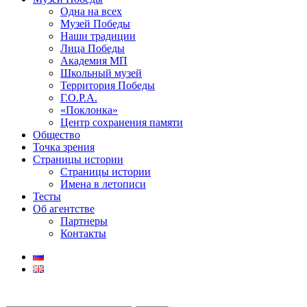
Одна на всех
Музей Победы
Наши традиции
Лица Победы
Академия МП
Школьный музей
Территория Победы
Г.О.Р.А.
«Поклонка»
Центр сохранения памяти
Общество
Точка зрения
Страницы истории
Страницы истории
Имена в летописи
Тесты
Об агентстве
Партнеры
Контакты