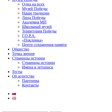
Одна на всех
Музей Победы
Наши традиции
Лица Победы
Академия МП
Школьный музей
Территория Победы
Г.О.Р.А.
«Поклонка»
Центр сохранения памяти
Общество
Точка зрения
Страницы истории
Страницы истории
Имена в летописи
Тесты
Об агентстве
Партнеры
Контакты