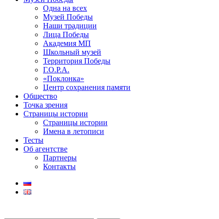
Одна на всех
Музей Победы
Наши традиции
Лица Победы
Академия МП
Школьный музей
Территория Победы
Г.О.Р.А.
«Поклонка»
Центр сохранения памяти
Общество
Точка зрения
Страницы истории
Страницы истории
Имена в летописи
Тесты
Об агентстве
Партнеры
Контакты