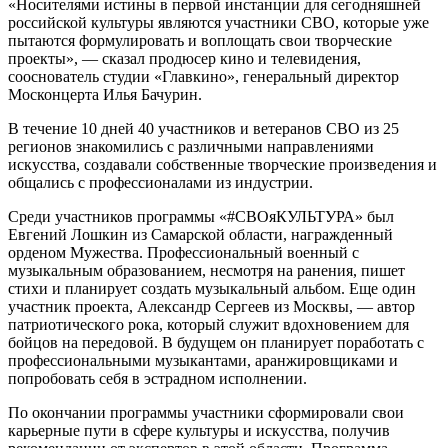
«Носителями истины в первой инстанции для сегодняшней
российской культуры являются участники СВО, которые уже
пытаются формулировать и воплощать свои творческие
проекты», — сказал продюсер кино и телевидения,
сооснователь студии «Главкино», генеральный директор
Москонцерта Илья Бачурин.
В течение 10 дней 40 участников и ветеранов СВО из 25
регионов знакомились с различными направлениями
искусства, создавали собственные творческие произведения и
общались с профессионалами из индустрии.
Среди участников программы «#СВОяКУЛЬТУРА» был
Евгений Лошкин из Самарской области, награжденный
орденом Мужества. Профессиональный военный с
музыкальным образованием, несмотря на ранения, пишет
стихи и планирует создать музыкальный альбом. Еще один
участник проекта, Александр Сергеев из Москвы, — автор
патриотического рока, который служит вдохновением для
бойцов на передовой. В будущем он планирует поработать с
профессиональными музыкантами, аранжировщиками и
попробовать себя в эстрадном исполнении.
По окончании программы участники сформировали свои
карьерные пути в сфере культуры и искусства, получив