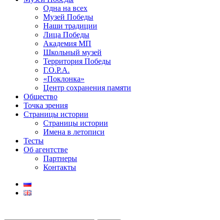
Одна на всех
Музей Победы
Наши традиции
Лица Победы
Академия МП
Школьный музей
Территория Победы
Г.О.Р.А.
«Поклонка»
Центр сохранения памяти
Общество
Точка зрения
Страницы истории
Страницы истории
Имена в летописи
Тесты
Об агентстве
Партнеры
Контакты