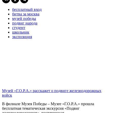
бесплатный вход
битва за москва
музей победы
подвиг народа
студент
школьник
экспозиция
Музей «Г.О.Р.А.» расскажет о подвиге железнодорожных
войск
В филиале Музея Победы – Музее «Г.О.Р.А.» прошла
бесплатная тематическая экскурсия «Подвиг
железнодорожников», посвященная...