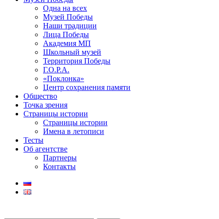
Одна на всех
Музей Победы
Наши традиции
Лица Победы
Академия МП
Школьный музей
Территория Победы
Г.О.Р.А.
«Поклонка»
Центр сохранения памяти
Общество
Точка зрения
Страницы истории
Страницы истории
Имена в летописи
Тесты
Об агентстве
Партнеры
Контакты