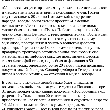
«Учащиеся смогут отправиться в увлекательное историческое
путешествие и посетить залы и экспозиции музея. Гостей
ждут выставки к 80-летию Потсдамской конференции и
парадов Победы, обновляемые проекты «Семейные
реликвии» и «Легенды советского кино», а также новая
масштабная экспозиция «Путь к Победе», созданная к 80-
летию окончания Великой Отечественной войны. Гости музея
смогут побывать на бесплатных экскурсиях по новому
музейному пространству и узнать о воинской доблести
красноармейцев, а после 18:00 — самостоятельно изучить
правдивую фронтовую летопись войны: познакомиться с
материалами на инфопорталах, где представлены десятки
тысяч биографий героев, подробная информация о 50
стратегических операциях, более 20 тысяч листов архивных
документов, 1246 сводок Совинформбюро и Генерального
штаба Красной Армии», — отметили в Музее Победы.
В этот день у молодых людей также будет уникальная
возможность побывать в закулисье музея на Поклонной горе.
31 июля пройдет специальная экскурсия «Посторонним вход
разрешен!». Только около 20 счастливчиков смогут
приобрести на нее билеты, а школьники и студенты в возрасте
14–22 лет — оплатить билет в рамках программы
«Пушкинская карта». Посетители побывают внутри купола