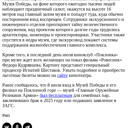
Музея Победы, на фоне которого ежегодно тысячи людей
наблюдают праздничный салют, окажутся на высоте 16
метров над главный залом музея и попадут туда, куда обычно
посторонним вход воспрещен. Сотрудники экскурсионного и
инженерного отделов приоткроют тайну величественного
сооружения, над проектом которого долгие годы трудились
архитекторы, инженеры и проектировщики. Участники также
спустятся в недра музея, где экскурсовод покажет системы
поддержания жизнеобеспечения главного комплекса.
Кроме того, в последний день июля киноклуб «Поклонка»
при музее ждет всех желающих на показ фильма «Ровесник»
Федора Кудрявцева. Картину представит генеральный
продюсер Игнатий Шестаков. Узнать подробнее и приобрести
льготные билеты можно на
сайте
кинотеатра.
Ранее сообщалось, что 8 июля вход в Музей Победы и его
филиал на Поклонной горе — музей «Главные Оружейные
Реликвии Армии»
был бесплатным
для семейных пар,
заключивших брак в 2025 году или подавших заявление в
ЗАГС.
#мп