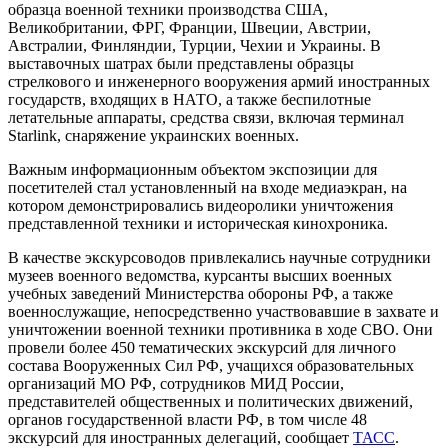
образца военной техники производства США,
Великобритании, ФРГ, Франции, Швеции, Австрии,
Австралии, Финляндии, Турции, Чехии и Украины. В
выставочных шатрах были представлены образцы
стрелкового и инженерного вооружения армий иностранных
государств, входящих в НАТО, а также беспилотные
летательные аппараты, средства связи, включая терминал
Starlink, снаряжение украинских военных.
Важным информационным объектом экспозиции для
посетителей стал установленный на входе медиаэкран, на
котором демонстрировались видеоролики уничтожения
представленной техники и историческая кинохроника.
В качестве экскурсоводов привлекались научные сотрудники
музеев военного ведомства, курсанты высших военных
учебных заведений Министерства обороны РФ, а также
военнослужащие, непосредственно участвовавшие в захвате и
уничтожении военной техники противника в ходе СВО. Они
провели более 450 тематических экскурсий для личного
состава Вооруженных Сил РФ, учащихся образовательных
организаций МО РФ, сотрудников МИД России,
представителей общественных и политических движений,
органов государственной власти РФ, в том числе 48
экскурсий для иностранных делегаций, сообщает
ТАСС
.