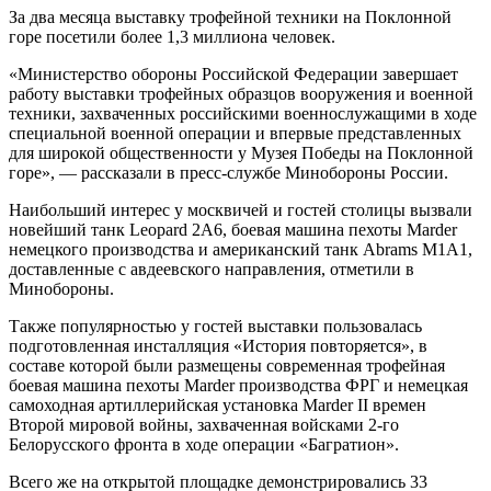
За два месяца выставку трофейной техники на Поклонной
горе посетили более 1,3 миллиона человек.
«Министерство обороны Российской Федерации завершает
работу выставки трофейных образцов вооружения и военной
техники, захваченных российскими военнослужащими в ходе
специальной военной операции и впервые представленных
для широкой общественности у Музея Победы на Поклонной
горе», — рассказали в пресс-службе Минобороны России.
Наибольший интерес у москвичей и гостей столицы вызвали
новейший танк Leopard 2А6, боевая машина пехоты Marder
немецкого производства и американский танк Abrams M1A1,
доставленные с авдеевского направления, отметили в
Минобороны.
Также популярностью у гостей выставки пользовалась
подготовленная инсталляция «История повторяется», в
составе которой были размещены современная трофейная
боевая машина пехоты Marder производства ФРГ и немецкая
самоходная артиллерийская установка Marder II времен
Второй мировой войны, захваченная войсками 2-го
Белорусского фронта в ходе операции «Багратион».
Всего же на открытой площадке демонстрировались 33