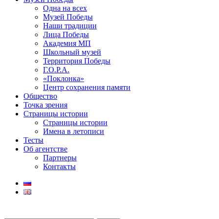
Одна на всех
Музей Победы
Наши традиции
Лица Победы
Академия МП
Школьный музей
Территория Победы
Г.О.Р.А.
«Поклонка»
Центр сохранения памяти
Общество
Точка зрения
Страницы истории
Страницы истории
Имена в летописи
Тесты
Об агентстве
Партнеры
Контакты