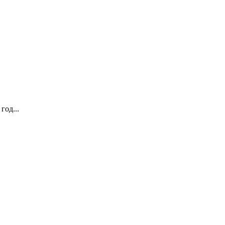
год...