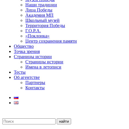
Наши традиции
Лица Победы
Академия МП
Школьный музей
Территория Победы
Г.О.Р.А.
«Поклонка»
Центр сохранения памяти
Общество
Точка зрения
Страницы истории
Страницы истории
Имена в летописи
Тесты
Об агентстве
Партнеры
Контакты